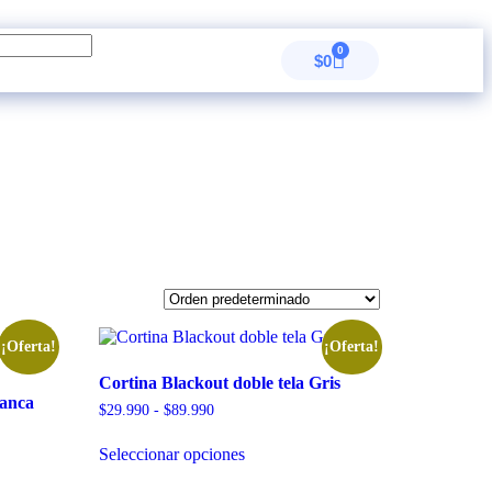
0
$
0
¡Oferta!
¡Oferta!
Cortina Blackout doble tela Gris
lanca
$
29.990
-
$
89.990
Seleccionar opciones