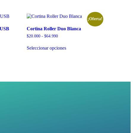
¡Oferta!
a USB
Cortina Roller Duo Blanca
$
20.000
-
$
64.990
Seleccionar opciones