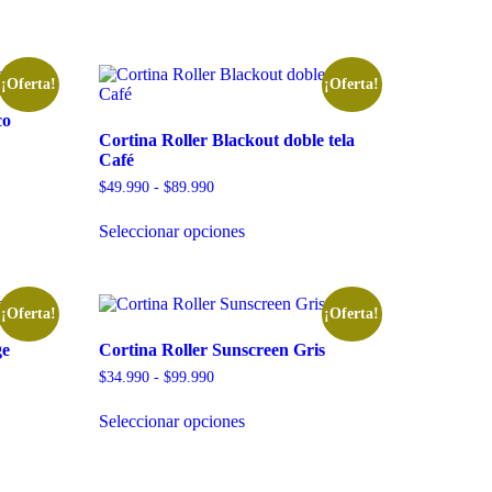
¡Oferta!
¡Oferta!
co
Cortina Roller Blackout doble tela
Café
$
49.990
-
$
89.990
Seleccionar opciones
¡Oferta!
¡Oferta!
ge
Cortina Roller Sunscreen Gris
$
34.990
-
$
99.990
Seleccionar opciones