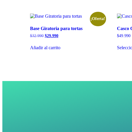
¡Oferta!
Base Giratoria para tortas
Casco C
$
32.990
$
29.990
$
49.990
Añadir al carrito
Selecci