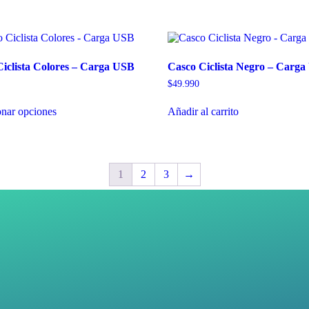
iclista Colores – Carga USB
Casco Ciclista Negro – Carg
$
49.990
onar opciones
Añadir al carrito
1
2
3
→