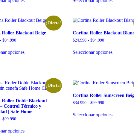
onar opciones
Seleccionar opciones
¡Oferta!
 Roller Blackout Beige
Cortina Roller Blackout Blan
-
$
94.990
$
24.990
-
$
94.990
onar opciones
Seleccionar opciones
¡Oferta!
Cortina Roller Sunscreen Bei
 Roller Doble Blackout
$
34.990
-
$
99.990
– Control Térmico y
dad | Safe Home
Seleccionar opciones
-
$
99.990
onar opciones