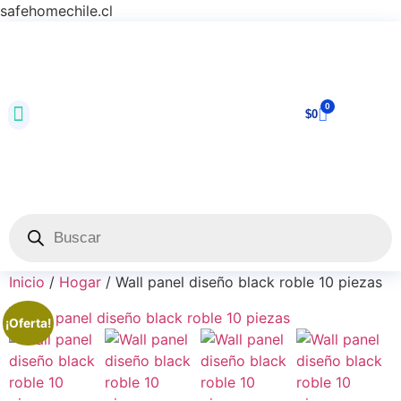
safehomechile.cl
0
$
0
Inicio
/
Hogar
/ Wall panel diseño black roble 10 piezas
¡Oferta!