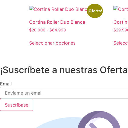
¡Oferta!
Cortina Roller Duo Blanca
Cortin
Rango
$
20.000
-
$
64.990
$
29.99
de
Este
precios:
Seleccionar opciones
Selecc
producto
desde
tiene
$20.000
múltiples
hasta
$64.990
variantes.
¡Suscríbete a nuestras Oferta
Las
opciones
Email
se
pueden
elegir
Suscríbase
en
la
página
de