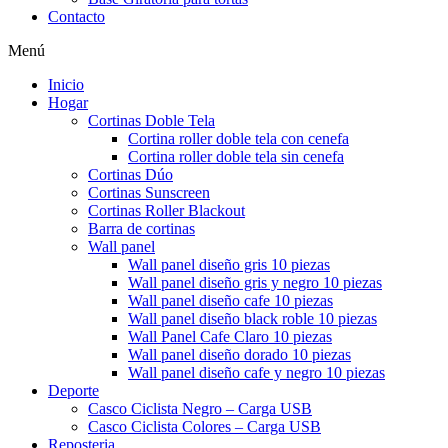
Contacto
Menú
Inicio
Hogar
Cortinas Doble Tela
Cortina roller doble tela con cenefa
Cortina roller doble tela sin cenefa
Cortinas Dúo
Cortinas Sunscreen
Cortinas Roller Blackout
Barra de cortinas
Wall panel
Wall panel diseño gris 10 piezas
Wall panel diseño gris y negro 10 piezas
Wall panel diseño cafe 10 piezas
Wall panel diseño black roble 10 piezas
Wall Panel Cafe Claro 10 piezas
Wall panel diseño dorado 10 piezas
Wall panel diseño cafe y negro 10 piezas
Deporte
Casco Ciclista Negro – Carga USB
Casco Ciclista Colores – Carga USB
Reposteria