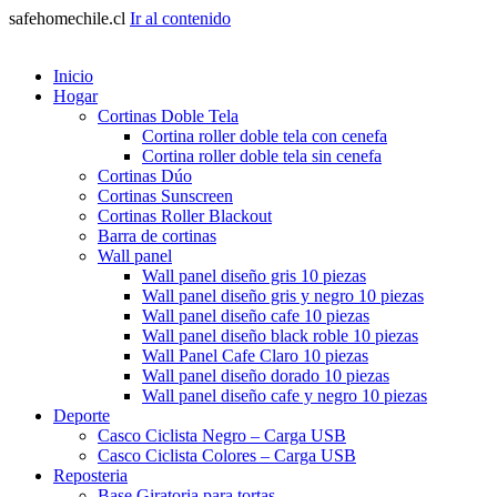
safehomechile.cl
Ir al contenido
Inicio
Hogar
Cortinas Doble Tela
Cortina roller doble tela con cenefa
Cortina roller doble tela sin cenefa
Cortinas Dúo
Cortinas Sunscreen
Cortinas Roller Blackout
Barra de cortinas
Wall panel
Wall panel diseño gris 10 piezas
Wall panel diseño gris y negro 10 piezas
Wall panel diseño cafe 10 piezas
Wall panel diseño black roble 10 piezas
Wall Panel Cafe Claro 10 piezas
Wall panel diseño dorado 10 piezas
Wall panel diseño cafe y negro 10 piezas
Deporte
Casco Ciclista Negro – Carga USB
Casco Ciclista Colores – Carga USB
Reposteria
Base Giratoria para tortas