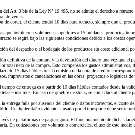
del Art. 3 bis de la Ley N° 19.496, no se admite el derecho a retracto 
nal de venta.
 de corte), el cliente tendrá 10 días para retracto, siempre que el produ
s que involucren volúmenes superiores a 15 unidades, productos impor
tracto se regirá bajo las siguientes condiciones debido a los costos oper
gación del despacho o el bodegaje de los productos sin costo adicional p
ión definitiva de la compra y la devolución del dinero una vez que el 
or total neto de la compra. Esto compensa los gastos administrativos, 
lazo de 15 días hábiles tras la emisión de la nota de crédito correspondi
s, imprevistos o cancelaciones en las obras, proyectos o logísticas de te
tiempo de entrega es a partir de 10 días hábiles contados desde la vali
telas e insumos. En caso de quiebre de stock, se contactará al cliente pa
 la entrega falla por ausencia del cliente o datos incorrectos, el costo d
ibirlo. Cualquier daño evidente causado por el transporte debe ser repo
vés de plataformas de pago seguro. El funcionamiento de dichas tarjetas 
ia. En cotizaciones por volumen o comerciales, el uso de este medio d