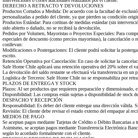
Intervenciones o cortes adicionales realizados por el cliente.
DERECHO A RETRACTO Y DEVOLUCIONES
Productos Cortados a Medida: De acuerdo con la facultad de exclusión 
personalizadas a pedido del cliente, ya que pierden su condición origi
Productos Estándar: Para cortinas de medidas estándar (sin intervención
sido abierto o dañado, no se recibirá la devolución.
Pedidos por Volumen, Mayoristas o Proyectos Especiales: Para compra
especiales de descuento (como precios mayoristas), la cancelación o re
conllevan:
Modificaciones o Postergaciones: El cliente podrá solicitar la poster
escrito.
Retención Operativa por Cancelación: En caso de solicitar la cancelac
Safe Home Chile aplicará una retención operativa del 20% sobre el val
La devolución del saldo restante se efectuará vía transferencia en un p
Logística de Terceros: Safe Home Chile no se responsabiliza por retraso
PLAZOS DE ENTREGA Y STOCK
Plazos: Al ser productos que requieren preparación y dimensionado, el 
Disponibilidad: Las compras están sujetas a disponibilidad de stock de 
DESPACHO Y RECEPCIÓN
Responsabilidad: Es deber del cliente entregar una dirección válida. Si
Revisión: El cliente debe revisar el estado externo del empaque al rec
MEDIOS DE PAGO
Se aceptan pagos mediante Tarjetas de Crédito o Débito Bancarias a tra
Asimismo, se aceptan pagos mediante Transferencia Electrónica Bancar
según lo acordado formalmente con el cliente.