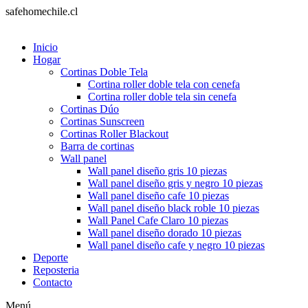
Ir
safehomechile.cl
al
contenido
Inicio
Hogar
Cortinas Doble Tela
Cortina roller doble tela con cenefa
Cortina roller doble tela sin cenefa
Cortinas Dúo
Cortinas Sunscreen
Cortinas Roller Blackout
Barra de cortinas
Wall panel
Wall panel diseño gris 10 piezas
Wall panel diseño gris y negro 10 piezas
Wall panel diseño cafe 10 piezas
Wall panel diseño black roble 10 piezas
Wall Panel Cafe Claro 10 piezas
Wall panel diseño dorado 10 piezas
Wall panel diseño cafe y negro 10 piezas
Deporte
Reposteria
Contacto
Menú