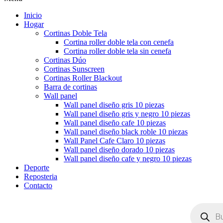
Inicio
Hogar
Cortinas Doble Tela
Cortina roller doble tela con cenefa
Cortina roller doble tela sin cenefa
Cortinas Dúo
Cortinas Sunscreen
Cortinas Roller Blackout
Barra de cortinas
Wall panel
Wall panel diseño gris 10 piezas
Wall panel diseño gris y negro 10 piezas
Wall panel diseño cafe 10 piezas
Wall panel diseño black roble 10 piezas
Wall Panel Cafe Claro 10 piezas
Wall panel diseño dorado 10 piezas
Wall panel diseño cafe y negro 10 piezas
Deporte
Reposteria
Contacto
Búsqueda
de
productos