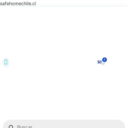
safehomechile.cl
0
$
0